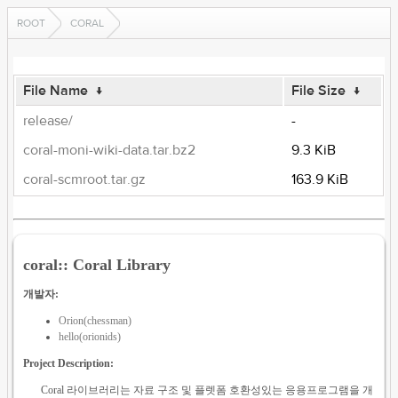
ROOT
CORAL
File Name
↓
File Size
↓
release/
-
coral-moni-wiki-data.tar.bz2
9.3 KiB
coral-scmroot.tar.gz
163.9 KiB
coral:: Coral Library
개발자:
Orion(chessman)
hello(orionids)
Project Description:
Coral 라이브러리는 자료 구조 및 플렛폼 호환성있는 응용프로그램을 개