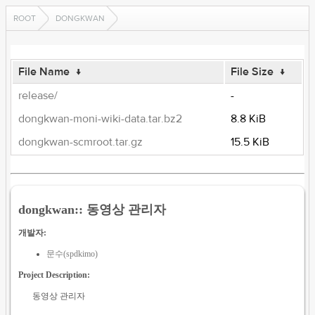
ROOT
DONGKWAN
File Name
↓
File Size
↓
release/
-
dongkwan-moni-wiki-data.tar.bz2
8.8 KiB
dongkwan-scmroot.tar.gz
15.5 KiB
dongkwan:: 동영상 관리자
개발자:
문수(spdkimo)
Project Description:
동영상 관리자