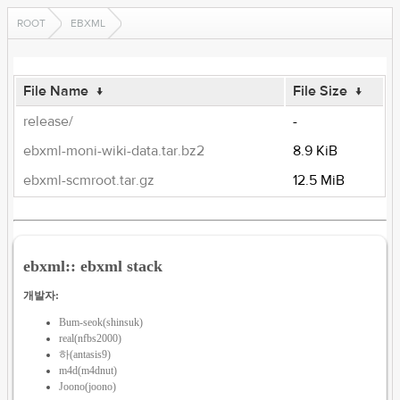
ROOT
EBXML
File Name
↓
File Size
↓
release/
-
ebxml-moni-wiki-data.tar.bz2
8.9 KiB
ebxml-scmroot.tar.gz
12.5 MiB
ebxml:: ebxml stack
개발자:
Bum-seok(shinsuk)
real(nfbs2000)
하(antasis9)
m4d(m4dnut)
Joono(joono)