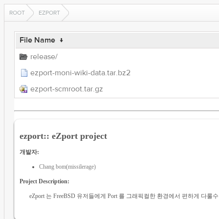
ROOT
EZPORT
File Name
↓
release/
ezport-moni-wiki-data.tar.bz2
ezport-scmroot.tar.gz
ezport:: eZport project
개발자:
Chang bom(missilerage)
Project Description:
eZport 는 FreeBSD 유저들에게 Port 를 그래픽컬한 환경에서 편하게 