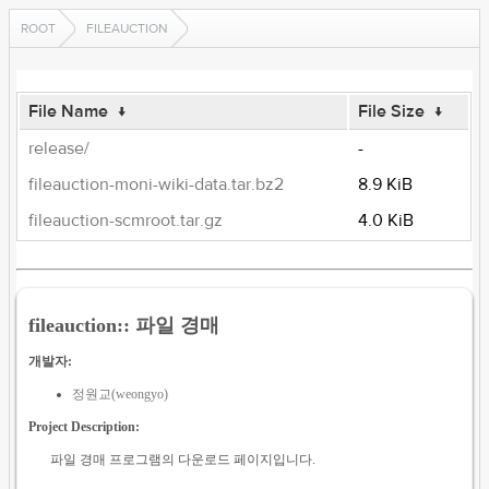
ROOT
FILEAUCTION
File Name
↓
File Size
↓
release/
-
fileauction-moni-wiki-data.tar.bz2
8.9 KiB
fileauction-scmroot.tar.gz
4.0 KiB
fileauction:: 파일 경매
개발자:
정원교(weongyo)
Project Description:
파일 경매 프로그램의 다운로드 페이지입니다.