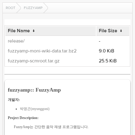
ROOT
FUZZYAMP
File Name
↓
File Size
↓
release/
-
fuzzyamp-moni-wiki-data.tar.bz2
9.0 KiB
fuzzyamp-scmroot.tar.gz
25.5 KiB
fuzzyamp:: FuzzyAmp
개발자:
박명곤(myunggoni)
Project Description:
FuzzyAmp는 간단한 음악 재생 프로그램입니다.