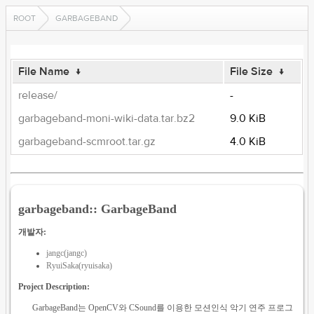
ROOT
GARBAGEBAND
File Name
↓
File Size
↓
release/
-
garbageband-moni-wiki-data.tar.bz2
9.0 KiB
garbageband-scmroot.tar.gz
4.0 KiB
garbageband:: GarbageBand
개발자:
jangc(jangc)
RyuiSaka(ryuisaka)
Project Description:
GarbageBand는 OpenCV와 CSound를 이용한 모션인식 악기 연주 프로그