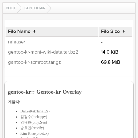
ROOT
GENTOO-KR
File Name
↓
File Size
↓
release/
-
gentoo-kr-moni-wiki-data.tar.bz2
14.0 KiB
gentoo-kr-scmroot.tar.gz
69.8 MiB
gentoo-kr:: Gentoo-kr Overlay
개발자:
DalGaRak(luna12s)
김정수(thehappy)
염재현(only2sea)
송효진(crucify)
Kim Kitae(bluetux)