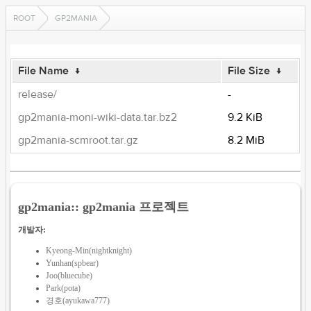
ROOT
GP2MANIA
File Name
↓
File Size
↓
release/
-
gp2mania-moni-wiki-data.tar.bz2
9.2 KiB
gp2mania-scmroot.tar.gz
8.2 MiB
gp2mania:: gp2mania 프로젝트
개발자:
Kyeong-Min(nightknight)
Yunhan(spbear)
Joo(bluecube)
Park(pota)
경호(ayukawa777)