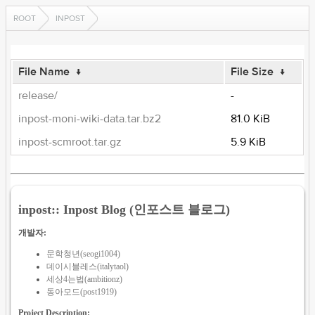
ROOT
INPOST
File Name
↓
File Size
↓
release/
-
inpost-moni-wiki-data.tar.bz2
81.0 KiB
inpost-scmroot.tar.gz
5.9 KiB
inpost:: Inpost Blog (인포스트 블로그)
개발자:
문학청년(seogi1004)
데이시블레스(italytaol)
세상4는법(ambitionz)
동아모드(post1919)
Project Description: