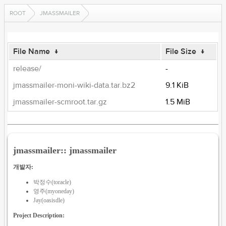
ROOT
JMASSMAILER
File Name
↓
File Size
↓
release/
-
jmassmailer-moni-wiki-data.tar.bz2
9.1 KiB
jmassmailer-scmroot.tar.gz
1.5 MiB
jmassmailer:: jmassmailer
개발자:
박정수(toracle)
영주(myoneday)
Jay(oasisdle)
Project Description: