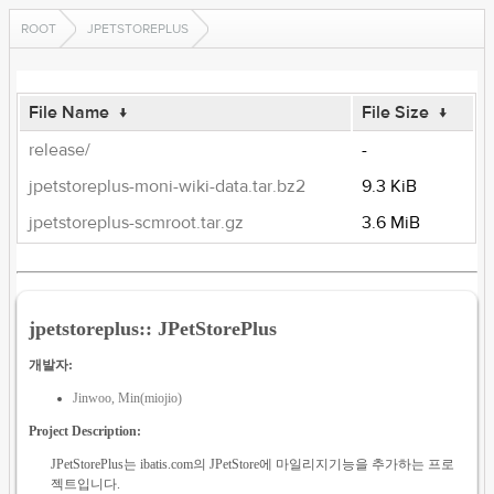
ROOT
JPETSTOREPLUS
File Name
↓
File Size
↓
release/
-
jpetstoreplus-moni-wiki-data.tar.bz2
9.3 KiB
jpetstoreplus-scmroot.tar.gz
3.6 MiB
jpetstoreplus:: JPetStorePlus
개발자:
Jinwoo, Min(miojio)
Project Description:
JPetStorePlus는 ibatis.com의 JPetStore에 마일리지기능을 추가하는 프로
젝트입니다.