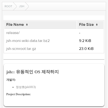
ROOT
JSH
File Name
↓
File Size
↓
release/
-
jsh-moni-wiki-data.tar.bz2
9.2 KiB
jsh-scmroot.tar.gz
23.0 KiB
jsh:: 유동적인 OS 제작하지
개발자:
정성호(jsh1813)
Project Description: