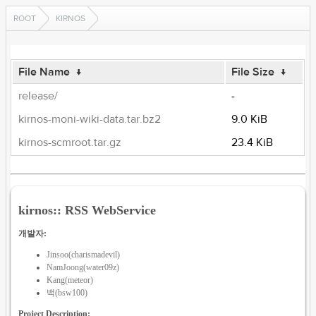
ROOT
KIRNOS
File Name
↓
File Size
↓
release/
-
kirnos-moni-wiki-data.tar.bz2
9.0 KiB
kirnos-scmroot.tar.gz
23.4 KiB
kirnos:: RSS WebService
개발자:
Jinsoo(charismadevil)
NamJoong(water09z)
Kang(meteor)
백(bsw100)
Project Description: