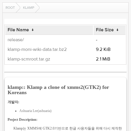
ROOT
KLAMP
File Name
↓
File Size
↓
release/
-
klamp-moni-wiki-data.tar.bz2
9.2 KiB
klamp-scmroot.tar.gz
2.1 MiB
klamp:: Klamp a clone of xmms2(GTK2) for
Koreans
개발자:
Ashuaria Lee(ashuaria)
Project Description:
Klamp는 XMMS에 GTK2.0기반으로 한글 사용자들을 위해 다시 제작한