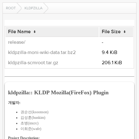
ROOT
KLDPZILLA
File Name
↓
File Size
↓
release/
-
kldpzilla-moni-wiki-data.tar.bz2
9.4 KiB
kldpzilla-scmroot.tar.gz
206.1 KiB
kldpzilla:: KLDP Mozilla(FireFox) Plugin
개발자:
권순선(ksoonson)
김성훈(hunkim)
초병(imcrc)
이희준(wafe)
Project Description: