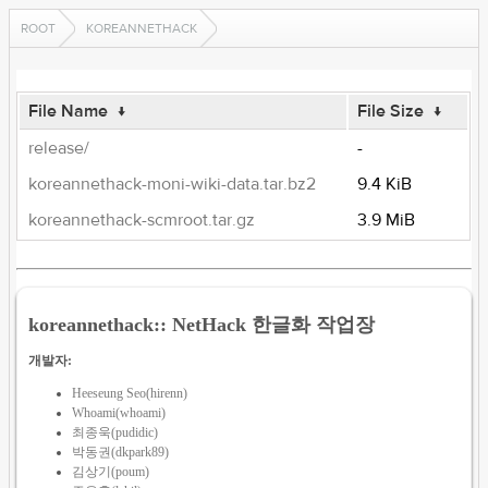
ROOT
KOREANNETHACK
File Name
↓
File Size
↓
release/
-
koreannethack-moni-wiki-data.tar.bz2
9.4 KiB
koreannethack-scmroot.tar.gz
3.9 MiB
koreannethack:: NetHack 한글화 작업장
개발자:
Heeseung Seo(hirenn)
Whoami(whoami)
최종욱(pudidic)
박동권(dkpark89)
김상기(poum)