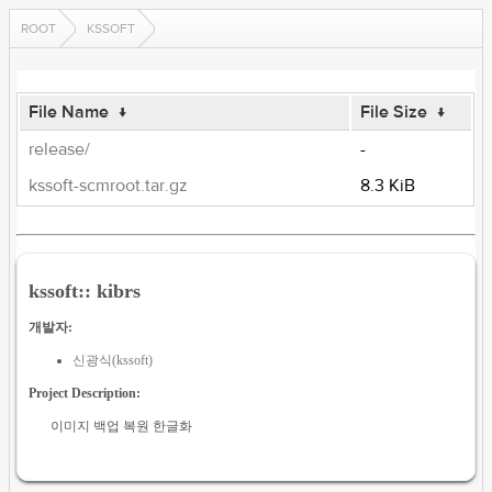
ROOT
KSSOFT
File Name
↓
File Size
↓
release/
-
kssoft-scmroot.tar.gz
8.3 KiB
kssoft:: kibrs
개발자:
신광식(kssoft)
Project Description:
이미지 백업 복원 한글화