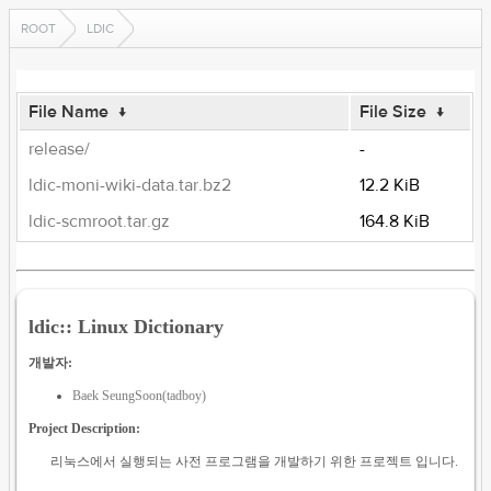
ROOT
LDIC
File Name
↓
File Size
↓
release/
-
ldic-moni-wiki-data.tar.bz2
12.2 KiB
ldic-scmroot.tar.gz
164.8 KiB
ldic:: Linux Dictionary
개발자:
Baek SeungSoon(tadboy)
Project Description:
리눅스에서 실행되는 사전 프로그램을 개발하기 위한 프로젝트 입니다.