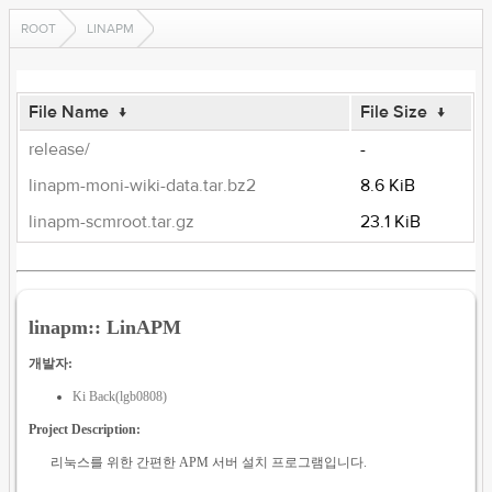
ROOT
LINAPM
File Name
↓
File Size
↓
release/
-
linapm-moni-wiki-data.tar.bz2
8.6 KiB
linapm-scmroot.tar.gz
23.1 KiB
linapm:: LinAPM
개발자:
Ki Back(lgb0808)
Project Description:
리눅스를 위한 간편한 APM 서버 설치 프로그램입니다.