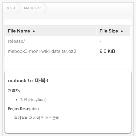
ROOT
MABOOK3
File Name
↓
File Size
↓
release/
-
mabook3-moni-wiki-data.tar.bz2
9.0 KiB
mabook3:: 마북3
개발자:
김현승(sng2nara)
Project Description:
책가격비교 사이트 소스관리