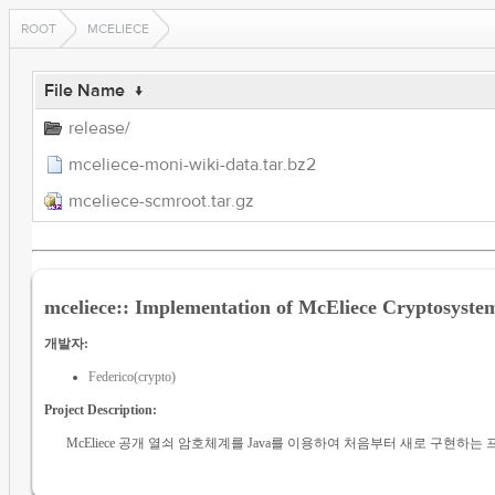
ROOT
MCELIECE
File Name
↓
release/
mceliece-moni-wiki-data.tar.bz2
mceliece-scmroot.tar.gz
mceliece:: Implementation of McEliece Cryptosyste
개발자:
Federico(crypto)
Project Description:
McEliece 공개 열쇠 암호체계를 Java를 이용하여 처음부터 새로 구현하는