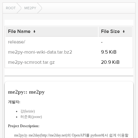
ROOT
ME2PY
File Name
↓
File Size
↓
release/
-
me2py-moni-wiki-data.tar.bz2
9.5 KiB
me2py-scmroot.tar.gz
20.9 KiB
me2py:: me2py
개발자:
강(keizie)
허준회(joone)
Project Description:
me2py는 me2day(http://me2day.net)의 OpenAPI를 python에서 쉽게 이용할