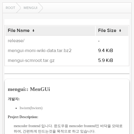
ROOT
MENGUI
File Name
↓
File Size
↓
release/
-
mengui-moni-wiki-data.tar.bz2
9.4 KiB
mengui-scmroot.tar.gz
5.9 KiB
mengui:: MenGUi
개발자:
hwiorn(hwiorn)
Project Description:
mencoder frontend 입니다. 윈도우용 mencoder frontend인 바닥을 모태로
하여, 간편하게 만드는것을 목적으로 하고 있습니다.