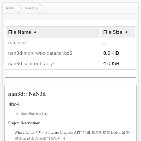
ROOT
NAN3D
File Name
↓
File Size
↓
release/
-
nan3d-moni-wiki-data.tar.bz2
8.6 KiB
nan3d-scmroot.tar.gz
4.0 KiB
nan3d:: NaN3d
개발자:
SoonBo(niceofer)
Project Description:
Win32/Linux 기반 "Software Graphics API" 개발 프로젝트로 LGPL 을 따
르는 오픈소스 프로젝트입니다.