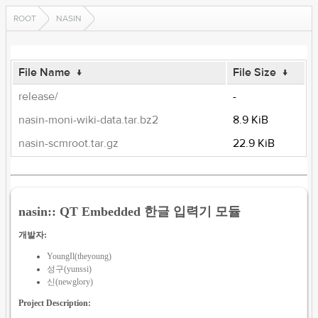
ROOT
NASIN
File Name
↓
File Size
↓
release/
-
nasin-moni-wiki-data.tar.bz2
8.9 KiB
nasin-scmroot.tar.gz
22.9 KiB
nasin:: QT Embedded 한글 입력기 모듈
개발자:
YoungIl(theyoung)
성구(yunssi)
신(newglory)
Project Description: