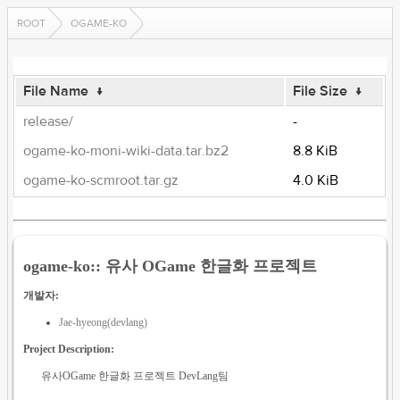
ROOT
OGAME-KO
File Name
↓
File Size
↓
release/
-
ogame-ko-moni-wiki-data.tar.bz2
8.8 KiB
ogame-ko-scmroot.tar.gz
4.0 KiB
ogame-ko:: 유사 OGame 한글화 프로젝트
개발자:
Jae-hyeong(devlang)
Project Description:
유사OGame 한글화 프로젝트 DevLang팀