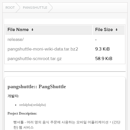
ROOT
PANGSHUTTLE
File Name
↓
File Size
↓
release/
-
pangshuttle-moni-wiki-data.tar.bz2
9.3 KiB
pangshuttle-scmroot.tar.gz
58.9 KiB
pangshuttle:: PangShuttle
개발자:
oedalpha(oedalpha)
Project Description:
빵셔틀 - 여러 명의 음식 주문에 사용하는 모바일 어플리케이션 + (간단
한) 웹 서비스