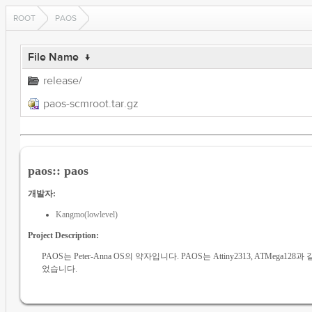
ROOT
PAOS
File Name
↓
release/
paos-scmroot.tar.gz
paos:: paos
개발자:
Kangmo(lowlevel)
Project Description:
PAOS는 Peter-Anna OS의 약자입니다. PAOS는 Attiny2313, AT
었습니다.