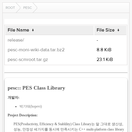
ROOT
PESC
File Name
↓
File Size
↓
release/
-
pesc-moni-wiki-data.tar.bz2
8.8 KiB
pesc-scmroot.tar.gz
23.1 KiB
pesc:: PES Class Library
개발자:
박기태(hopevi)
Project Description:
PES(Productivity, Efficiency & Stablility) Class Library는 말 그대로 생산성,
성능, 안정성 세가지를 동시에 만족시키는 C++ multi-platform class library