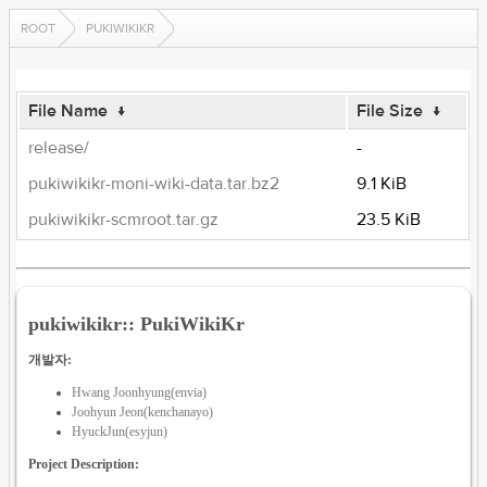
ROOT
PUKIWIKIKR
File Name
↓
File Size
↓
release/
-
pukiwikikr-moni-wiki-data.tar.bz2
9.1 KiB
pukiwikikr-scmroot.tar.gz
23.5 KiB
pukiwikikr:: PukiWikiKr
개발자:
Hwang Joonhyung(envia)
Joohyun Jeon(kenchanayo)
HyuckJun(esyjun)
Project Description: