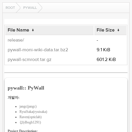
ROOT
PYWALL
File Name
↓
File Size
↓
release/
-
pywall-moni-wiki-data.tar.bz2
9.1 KiB
pywall-scmroot.tar.gz
601.2 KiB
pywall:: PyWall
개발자:
jangc(jangc)
RyuiSaka(ryuisaka)
Raven(opticlab)
강(dbsgh1291)
Project Description: