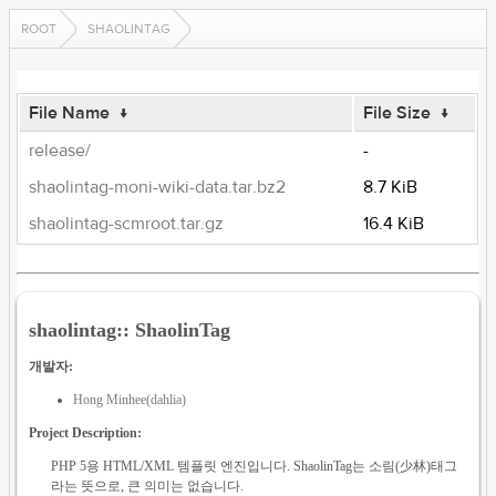
ROOT
SHAOLINTAG
File Name
↓
File Size
↓
release/
-
shaolintag-moni-wiki-data.tar.bz2
8.7 KiB
shaolintag-scmroot.tar.gz
16.4 KiB
shaolintag:: ShaolinTag
개발자:
Hong Minhee(dahlia)
Project Description:
PHP 5용 HTML/XML 템플릿 엔진입니다. ShaolinTag는 소림(少林)태그
라는 뜻으로, 큰 의미는 없습니다.