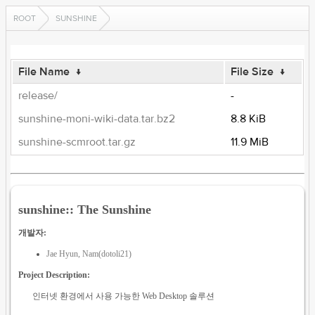
ROOT
SUNSHINE
File Name
↓
File Size
↓
release/
-
sunshine-moni-wiki-data.tar.bz2
8.8 KiB
sunshine-scmroot.tar.gz
11.9 MiB
sunshine:: The Sunshine
개발자:
Jae Hyun, Nam(dotoli21)
Project Description:
인터넷 환경에서 사용 가능한 Web Desktop 솔루션