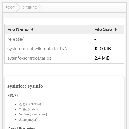
ROOT
SYSINFO
File Name
↓
File Size
↓
release/
-
sysinfo-moni-wiki-data.tar.bz2
10.0 KiB
sysinfo-scmroot.tar.gz
2.4 MiB
sysinfo:: sysinfo
개발자:
김형채(chaeya)
박훈성(zifin)
Si-Yong(kkamsyon)
Anna(an0jin)
Project Description: