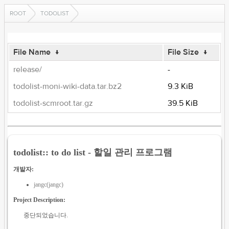
ROOT
TODOLIST
File Name
↓
File Size
↓
release/
-
todolist-moni-wiki-data.tar.bz2
9.3 KiB
todolist-scmroot.tar.gz
39.5 KiB
todolist:: to do list - 할일 관리 프로그램
개발자:
jangc(jangc)
Project Description:
중단되었습니다.