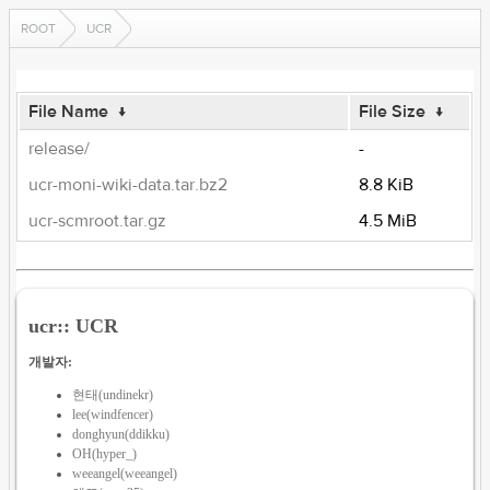
ROOT
UCR
File Name
↓
File Size
↓
release/
-
ucr-moni-wiki-data.tar.bz2
8.8 KiB
ucr-scmroot.tar.gz
4.5 MiB
ucr:: UCR
개발자:
현태(undinekr)
lee(windfencer)
donghyun(ddikku)
OH(hyper_)
weeangel(weeangel)