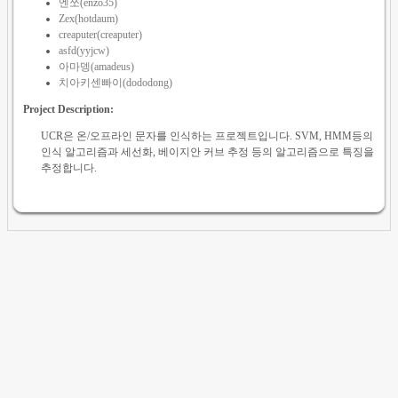
엔쪼(enzo35)
Zex(hotdaum)
creaputer(creaputer)
asfd(yyjcw)
아마뎅(amadeus)
치아키센빠이(dododong)
Project Description:
UCR은 온/오프라인 문자를 인식하는 프로젝트입니다. SVM, HMM등의
인식 알고리즘과 세선화, 베이지안 커브 추정 등의 알고리즘으로 특징을
추정합니다.