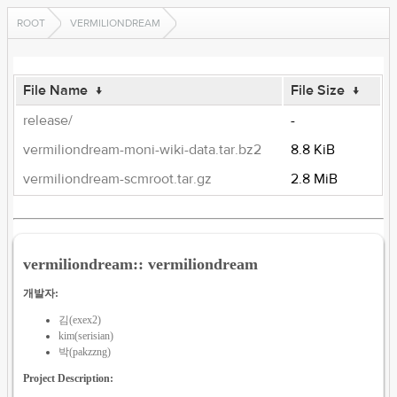
ROOT
VERMILIONDREAM
File Name
↓
File Size
↓
release/
-
vermiliondream-moni-wiki-data.tar.bz2
8.8 KiB
vermiliondream-scmroot.tar.gz
2.8 MiB
vermiliondream:: vermiliondream
개발자:
김(exex2)
kim(serisian)
박(pakzzng)
Project Description: