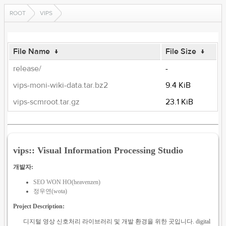
ROOT
VIPS
File Name
↓
File Size
↓
release/
-
vips-moni-wiki-data.tar.bz2
9.4 KiB
vips-scmroot.tar.gz
23.1 KiB
vips:: Visual Information Processing Studio
개발자:
SEO WON HO(heavenzen)
정우연(wota)
Project Description:
디지털 영상 신호처리 라이브러리 및 개발 환경을 위한 곳입니다. digital