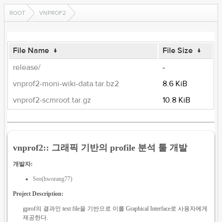
ROOT
VNPROF2
File Name
↓
File Size
↓
release/
-
vnprof2-moni-wiki-data.tar.bz2
8.6 KiB
vnprof2-scmroot.tar.gz
10.8 KiB
vnprof2:: 그래픽 기반의 profile 분석 툴 개발
개발자:
Seo(hworang77)
Project Description:
gprof의 결과인 text file을 기반으로 이를 Graphical Interface로 사용자에게
제공한다.