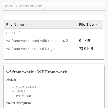
ROOT
WF-FRAMEWORK
File Name
↓
File Size
↓
release/
-
wf-framework-moni-wiki-data.tar.bz2
9.1 KiB
wf-framework-scmroot.tar.gz
73.9 KiB
wf-framework:: WF Framework
개발자:
오지수(leanblue)
djb(djb)
황장호(rath)
Project Description: