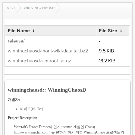
ROOT
WINNINGCHAOSD
File Name
↓
File Size
↓
release/
-
winningchaosd-moni-wiki-data.tar.bz2
9.5 KiB
winningchaosd-scmroot.tar.gz
16.2 KiB
winningchaosd:: WinningChaosD
개발자:
이비오(idkiller)
Project Description:
Warcraft3 FrozenThrone의 인기 usemap 게임인 Chaos(
http://www.anaclan.com ) 을 편하게 하기 위한 WinningChaos 프로젝트의