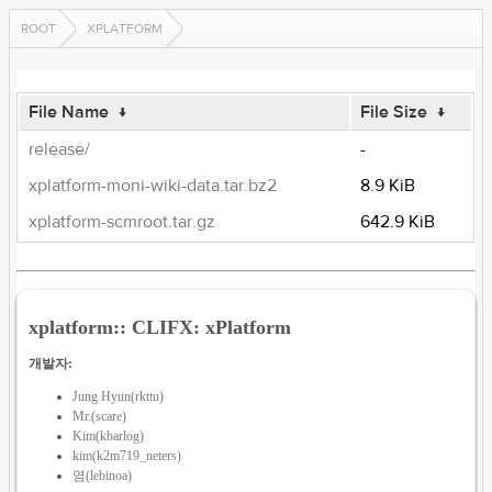
ROOT
XPLATFORM
File Name
↓
File Size
↓
release/
-
xplatform-moni-wiki-data.tar.bz2
8.9 KiB
xplatform-scmroot.tar.gz
642.9 KiB
xplatform:: CLIFX: xPlatform
개발자:
Jung Hyun(rkttu)
Mr.(scare)
Kim(kbarlog)
kim(k2m719_neters)
염(lebinoa)